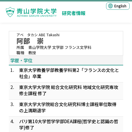
English
研究者情報
アベ タカシ
ABE Takashi
阿部 崇
所属
青山学院大学 文学部 フランス文学科
職種
教授
学歴・学位
1.
東京大学教養学部教養学科第2「フランスの文化と
社会」卒業
2.
東京大学大学院 総合文化研究科 地域文化研究専攻
修士課程 修了
3.
東京大学大学院総合文化研究科博士課程単位取得
の上満期退学
4.
パリ第10大学哲学学部DEA課程(哲学史と認識の哲
学)修了