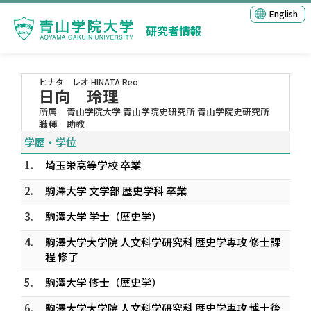
English
研究者情報
ヒナタ レオ
HINATA Reo
日向 玲理
所属
青山学院大学 青山学院史研究所 青山学院史研究所
職種
助教
学歴・学位
1.
埼玉栄高等学校 卒業
2.
駒澤大学 文学部 歴史学科 卒業
3.
駒澤大学 学士（歴史学）
4.
駒澤大学大学院 人文科学研究科 歴史学専攻 修士課
程 修了
5.
駒澤大学 修士（歴史学）
6.
駒澤大学大学院 人文科学研究科 歴史学専攻 博士後