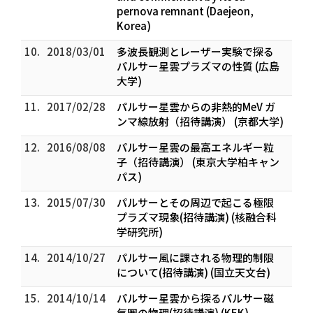
pernova remnant (Daejeon,
Korea)
10.
2018/03/01
多波長観測とレーザー実験で探る
パルサー星雲プラズマの性質 (広島
大学)
11.
2017/02/28
パルサー星雲からの非熱的MeV ガ
ンマ線放射（招待講演） (京都大学)
12.
2016/08/08
パルサー星雲の最高エネルギー粒
子（招待講演） (東京大学柏キャン
パス)
13.
2015/07/30
パルサーとその周辺で起こる極限
プラズマ現象(招待講演) (核融合科
学研究所)
14.
2014/10/27
パルサー風に課される物理的制限
について(招待講演) (国立天文台)
15.
2014/10/14
パルサー星雲から探るパルサー磁
気圏の物理(招待講演) (KEK)