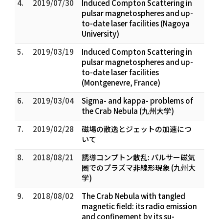
4.
2019/07/30
Induced Compton Scattering in
pulsar magnetospheres and up-
to-date laser facilities (Nagoya
University)
5.
2019/03/19
Induced Compton Scattering in
pulsar magnetospheres and up-
to-date laser facilities
(Montgenevre, France)
6.
2019/03/04
Sigma- and kappa- problems of
the Crab Nebula (九州大学)
7.
2019/02/28
磁場の散逸とジェットの加速につ
いて
8.
2018/08/21
誘導コンプトン散乱: パルサー磁気
圏でのプラズマ非線形現象 (九州大
学)
9.
2018/08/02
The Crab Nebula with tangled
magnetic field: its radio emission
and confinement by its su-