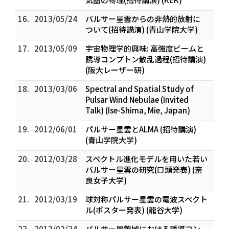
16.
2013/05/24
パルサー星雲からの非熱的放射に
ついて(招待講演) (青山学院大学)
17.
2013/05/09
宇宙物理学的興味: 高強度ビームと
誘導コンプトン散乱過程(招待講演)
(阪大レーザー研)
18.
2013/03/06
Spectral and Spatial Study of
Pulsar Wind Nebulae (Invited
Talk) (Ise-Shima, Mie, Japan)
19.
2012/06/01
パルサー星雲とALMA (招待講演)
(青山学院大学)
20.
2012/03/28
スペクトル進化モデルを用いた若い
パルサー星雲の研究(口頭発表) (奈
良女子大学)
21.
2012/03/19
球対称パルサー星雲の電波スペクト
ル(ポスター発表) (龍谷大学)
22.
2012/02/24
パルサー風領域における誘導コン