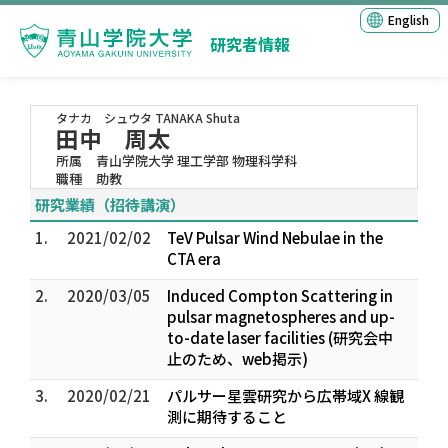
English
研究者情報
タナカ シュウタ
TANAKA Shuta
田中 周太
所属
青山学院大学 理工学部 物理科学科
職種
助教
研究業績（招待講演）
1.
2021/02/02
TeV Pulsar Wind Nebulae in the
CTA era
2.
2020/03/05
Induced Compton Scattering in
pulsar magnetospheres and up-
to-date laser facilities (研究会中
止のため、web掲示)
3.
2020/02/21
パルサー星雲研究から広帯域X 線観
測に期待すること