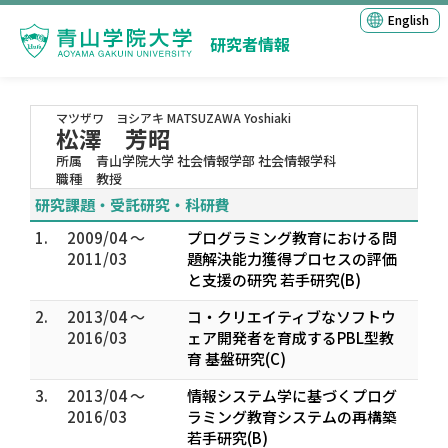
English
研究者情報
マツザワ ヨシアキ
MATSUZAWA Yoshiaki
松澤 芳昭
所属
青山学院大学 社会情報学部 社会情報学科
職種
教授
研究課題・受託研究・科研費
1.
2009/04 ～
プログラミング教育における問
2011/03
題解決能力獲得プロセスの評価
と支援の研究 若手研究(B)
2.
2013/04 ～
コ・クリエイティブなソフトウ
2016/03
ェア開発者を育成するPBL型教
育 基盤研究(C)
3.
2013/04 ～
情報システム学に基づくプログ
2016/03
ラミング教育システムの再構築
若手研究(B)