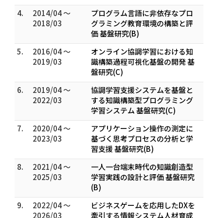
4.
2014/04 ～
プログラム言語に非依存なプロ
2018/03
グラミング教育環境の構築と評
価 基盤研究(B)
5.
2016/04 ～
オンライン協調学習における知
2019/03
識構築過程可視化基盤の開発 基
盤研究(C)
6.
2019/04 ～
協調学習支援システムを基盤と
2022/03
する知識構築型プログラミング
学習システム 基盤研究(C)
7.
2020/04 ～
アプリケーション操作の測定に
2023/03
基づく思考プロセスの分析と学
習支援 基盤研究(B)
8.
2021/04 ～
一人一台端末時代の知識創造型
2025/03
学習実践の設計と評価 基盤研究
(B)
9.
2022/04 ～
ビジネスゲームを応用したDXを
2026/03
牽引する情報システム人材育成