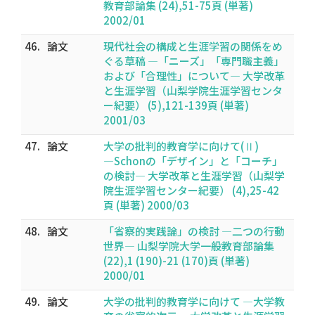
教育部論集 (24),51-75頁 (単著)
2002/01
46.
論文
現代社会の構成と生涯学習の関係をめ
ぐる草稿 ―「ニーズ」「専門職主義」
および「合理性」について― 大学改革
と生涯学習（山梨学院生涯学習センタ
ー紀要） (5),121-139頁 (単著)
2001/03
47.
論文
大学の批判的教育学に向けて(Ⅱ)
―Schonの「デザイン」と「コーチ」
の検討― 大学改革と生涯学習（山梨学
院生涯学習センター紀要） (4),25-42
頁 (単著) 2000/03
48.
論文
「省察的実践論」の検討 ―二つの行動
世界― 山梨学院大学一般教育部論集
(22),1 (190)-21 (170)頁 (単著)
2000/01
49.
論文
大学の批判的教育学に向けて ―大学教