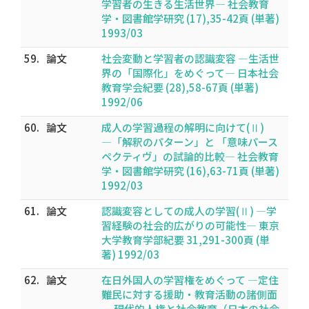
学習者の生きる生活世界― 社会教育
学・図書館学研究 (17),35-42頁 (単著)
1993/03
59.
論文
社会変動と学習者の認識変容 ―生活世
界の「国際化」をめぐって― 日本社会
教育学会紀要 (28),58-67頁 (単著)
1992/06
60.
論文
成人の学習過程の解明に向けて(Ⅱ)
―「解釈のパターン」と 「意味パース
ペクティヴ」の試論的比較― 社会教育
学・図書館学研究 (16),63-71頁 (単著)
1992/03
61.
論文
認識変容としての成人の学習(Ⅱ) ―学
習経験の社会的広がりの可能性― 東京
大学教育学部紀要 31,291-300頁 (単
著) 1992/03
62.
論文
在日外国人の学習権をめぐって ―定住
難民に対する援助・教育活動の諸側面
― 現代的人権と社会教育（日本の社会