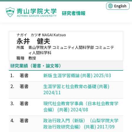
English
研究者情報
ナガイ カツオ
NAGAI Katsuo
永井 健夫
所属
青山学院大学 コミュニティ人間科学部 コミュニテ
ィ人間科学科
職種
教授
研究業績（著書・論文等）
1.
著書
新版 生涯学習概論 (共著) 2025/03
2.
著書
生涯学習と社会教育の基礎 (共著)
2024/11
3.
著書
現代社会教育学事典（日本社会教育学
会編） (共著) 2024/08
4.
著書
政治行政入門（新版）（山梨学院大学
政治行政研究会編） (共著) 2017/09