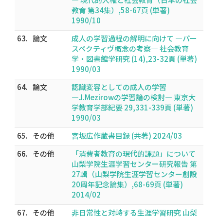
教育 第34集）,58-67頁 (単著)
1990/10
63.
論文
成人の学習過程の解明に向けて ―パー
スペクティヴ概念の考察― 社会教育
学・図書館学研究 (14),23-32頁 (単著)
1990/03
64.
論文
認識変容としての成人の学習
―J.Mezirowの学習論の検討― 東京大
学教育学部紀要 29,331-339頁 (単著)
1990/03
65.
その他
宮坂広作蔵書目録 (共著) 2024/03
66.
その他
「消費者教育の現代的課題」について
山梨学院生涯学習センター研究報告 第
27輯（山梨学院生涯学習センター創設
20周年記念論集）,68-69頁 (単著)
2014/02
67.
その他
非日常性と対峙する生涯学習研究 山梨