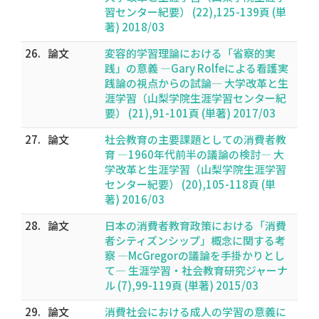
習センター紀要） (22),125-139頁 (単
著) 2018/03
26.
論文
変容的学習理論における「省察的実
践」の意義 ―Gary Rolfeによる看護実
践論の視点からの試論― 大学改革と生
涯学習（山梨学院生涯学習センター紀
要） (21),91-101頁 (単著) 2017/03
27.
論文
社会教育の主要課題としての消費者教
育 ―1960年代前半の議論の検討― 大
学改革と生涯学習（山梨学院生涯学習
センター紀要） (20),105-118頁 (単
著) 2016/03
28.
論文
日本の消費者教育政策における「消費
者シティズンシップ」概念に関する考
察 ―McGregorの議論を手掛かりとし
て― 生涯学習・社会教育研究ジャーナ
ル (7),99-119頁 (単著) 2015/03
29.
論文
消費社会における成人の学習の意義に