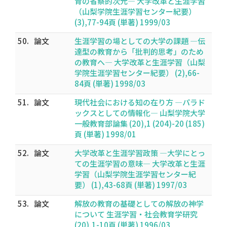
育の省察的次元― 大学改革と生涯学習
（山梨学院生涯学習センター紀要）
(3),77-94頁 (単著) 1999/03
50.
論文
生涯学習の場としての大学の課題 ―伝
達型の教育から「批判的思考」のため
の教育へ― 大学改革と生涯学習（山梨
学院生涯学習センター紀要） (2),66-
84頁 (単著) 1998/03
51.
論文
現代社会における知の在り方 ―パラド
ックスとしての情報化― 山梨学院大学
一般教育部論集 (20),1 (204)-20 (185)
頁 (単著) 1998/01
52.
論文
大学改革と生涯学習政策 ―大学にとっ
ての生涯学習の意味― 大学改革と生涯
学習（山梨学院生涯学習センター紀
要） (1),43-68頁 (単著) 1997/03
53.
論文
解放の教育の基礎としての解放の神学
について 生涯学習・社会教育学研究
(20),1-10頁 (単著) 1996/03