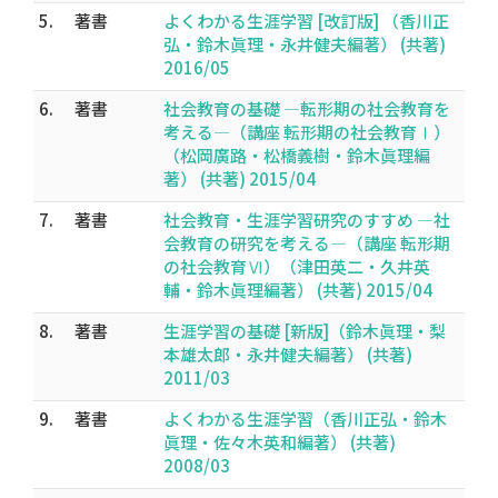
5.
著書
よくわかる生涯学習 [改訂版] （香川正
弘・鈴木眞理・永井健夫編著） (共著)
2016/05
6.
著書
社会教育の基礎 ―転形期の社会教育を
考える―（講座 転形期の社会教育Ⅰ）
（松岡廣路・松橋義樹・鈴木眞理編
著） (共著) 2015/04
7.
著書
社会教育・生涯学習研究のすすめ ―社
会教育の研究を考える―（講座 転形期
の社会教育Ⅵ）（津田英二・久井英
輔・鈴木眞理編著） (共著) 2015/04
8.
著書
生涯学習の基礎 [新版]（鈴木眞理・梨
本雄太郎・永井健夫編著） (共著)
2011/03
9.
著書
よくわかる生涯学習（香川正弘・鈴木
眞理・佐々木英和編著） (共著)
2008/03