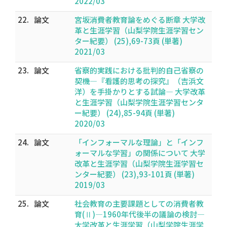
2022/03
22.
論文
宮坂消費者教育論をめぐる断章 大学改
革と生涯学習（山梨学院生涯学習セン
ター紀要） (25),69-73頁 (単著)
2021/03
23.
論文
省察的実践における批判的自己省察の
契機―『看護的思考の探究』（吉浜文
洋）を手掛かりとする試論― 大学改革
と生涯学習（山梨学院生涯学習センタ
ー紀要） (24),85-94頁 (単著)
2020/03
24.
論文
「インフォーマルな理論」と「インフ
ォーマルな学習」の関係について 大学
改革と生涯学習（山梨学院生涯学習セ
ンター紀要） (23),93-101頁 (単著)
2019/03
25.
論文
社会教育の主要課題としての消費者教
育(Ⅱ)―1960年代後半の議論の検討―
大学改革と生涯学習（山梨学院生涯学