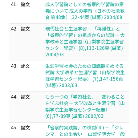
41.
論文
成人学習論としての省察的学習論の意
義について 成人の学習（日本の社会教
育 第48集）,32-44頁 (単著) 2004/09
42.
論文
現代社会と生涯学習 ―「再帰性」と
「省察的学習」の視点からの試論― 大
学改革と生涯学習（山梨学院生涯学習
センター紀要） (8),113-126頁 (単著)
2004/03
43.
論文
生涯学習社会のための知識観をめぐる
試論 大学改革と生涯学習（山梨学院生
涯学習センター紀要） (7),147-156頁
(単著) 2003/03
44.
論文
もう一つの「学習社会」 ―変わること
を学ぶ社会― 大学改革と生涯学習（山
梨学院生涯学習センター紀要）
(6),77-89頁 (単著) 2002/03
45.
論文
「省察的実践論」の検討(Ⅱ) ―「ジレ
ンマ」との出会い― 山梨学院大学一般