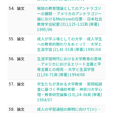
54.
論文
解放の教育理論としてのアンドラゴジ
ーの展開 ―アメリカのアンドラゴジー
論におけるMezirowの位置― 日本社会
教育学会紀要 (31),125-132頁 (単著)
1995/06
55.
論文
成人が学ぶ場としての大学 ―成人学生
への教育的関わりをめぐって― 大学と
生涯学習 (2),41-55頁 (単著) 1995/04
56.
論文
生涯学習時代における大学教育の意味
―アメリカにおけるエリート主義と平
等主義との相克― 大学と生涯学習
(1),56-71頁 (単著) 1994/08
57.
論文
学生たちが求める大学教育 ―質問紙調
査に基づく予備的考察― 神奈川大学心
理・教育研究論集 (13),24-36頁 (単著)
1994/07
58.
論文
成人の学習過程の解明に向けて(Ⅲ) ―