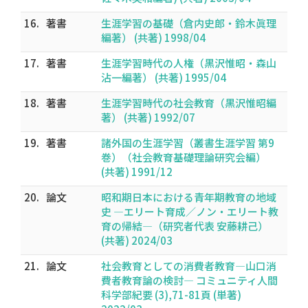
16.
著書
生涯学習の基礎（倉内史郎・鈴木眞理
編著） (共著) 1998/04
17.
著書
生涯学習時代の人権（黒沢惟昭・森山
沾一編著） (共著) 1995/04
18.
著書
生涯学習時代の社会教育（黒沢惟昭編
著） (共著) 1992/07
19.
著書
諸外国の生涯学習（叢書生涯学習 第9
巻）（社会教育基礎理論研究会編）
(共著) 1991/12
20.
論文
昭和期日本における青年期教育の地域
史 ―エリート育成／ノン・エリート教
育の帰結―（研究者代表 安藤耕己）
(共著) 2024/03
21.
論文
社会教育としての消費者教育―山口消
費者教育論の検討― コミュニティ人間
科学部紀要 (3),71-81頁 (単著)