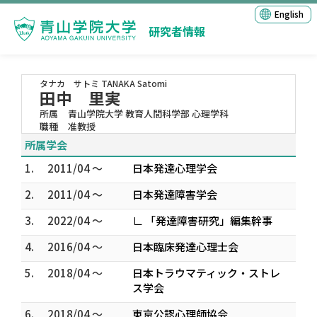
English
研究者情報
タナカ サトミ
TANAKA Satomi
田中 里実
所属
青山学院大学 教育人間科学部 心理学科
職種
准教授
所属学会
1.
2011/04 ～
日本発達心理学会
2.
2011/04 ～
日本発達障害学会
3.
2022/04 ～
∟ 「発達障害研究」編集幹事
4.
2016/04 ～
日本臨床発達心理士会
5.
2018/04 ～
日本トラウマティック・ストレ
ス学会
6.
2018/04 ～
東京公認心理師協会