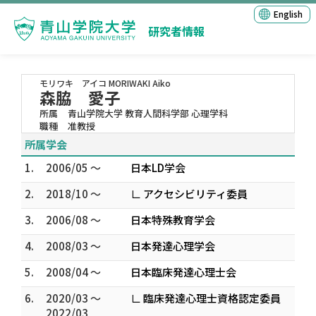
English
研究者情報
モリワキ アイコ
MORIWAKI Aiko
森脇 愛子
所属
青山学院大学 教育人間科学部 心理学科
職種
准教授
所属学会
1.
2006/05 ～
日本LD学会
2.
2018/10 ～
∟ アクセシビリティ委員
3.
2006/08 ～
日本特殊教育学会
4.
2008/03 ～
日本発達心理学会
5.
2008/04 ～
日本臨床発達心理士会
6.
2020/03 ～
∟ 臨床発達心理士資格認定委員
2022/03