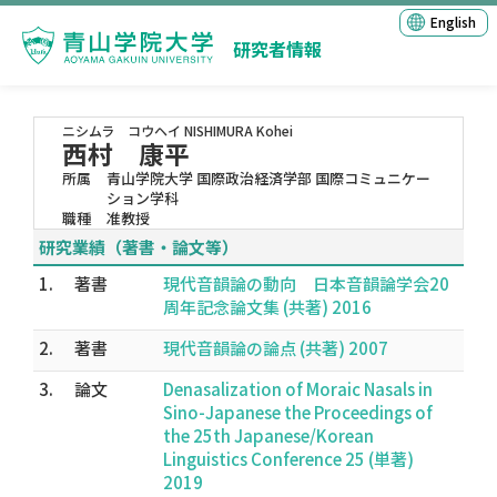
English
研究者情報
ニシムラ コウヘイ
NISHIMURA Kohei
西村 康平
所属
青山学院大学 国際政治経済学部 国際コミュニケー
ション学科
職種
准教授
研究業績（著書・論文等）
1.
著書
現代音韻論の動向 日本音韻論学会20
周年記念論文集 (共著) 2016
2.
著書
現代音韻論の論点 (共著) 2007
3.
論文
Denasalization of Moraic Nasals in
Sino-Japanese the Proceedings of
the 25th Japanese/Korean
Linguistics Conference 25 (単著)
2019