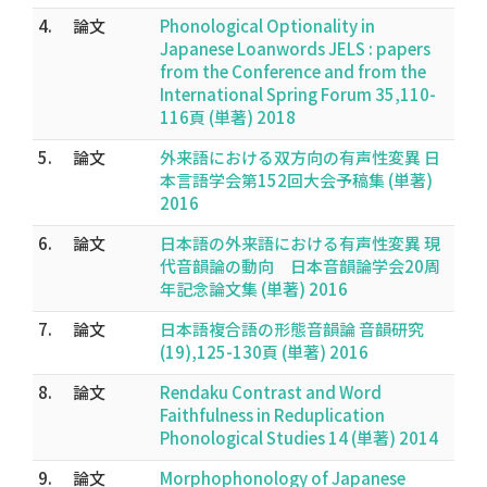
4.
論文
Phonological Optionality in
Japanese Loanwords JELS : papers
from the Conference and from the
International Spring Forum 35,110-
116頁 (単著) 2018
5.
論文
外来語における双方向の有声性変異 日
本言語学会第152回大会予稿集 (単著)
2016
6.
論文
日本語の外来語における有声性変異 現
代音韻論の動向 日本音韻論学会20周
年記念論文集 (単著) 2016
7.
論文
日本語複合語の形態音韻論 音韻研究
(19),125-130頁 (単著) 2016
8.
論文
Rendaku Contrast and Word
Faithfulness in Reduplication
Phonological Studies 14 (単著) 2014
9.
論文
Morphophonology of Japanese