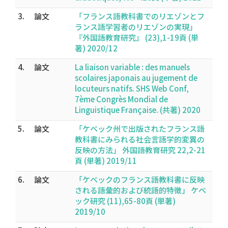
3.
論文
「フランス語教科書でのリエゾンとフ
ランス語学習者のリエゾンの実現」
『外国語教育研究』 (23),1-19頁 (単
著) 2020/12
4.
論文
La liaison variable : des manuels
scolaires japonais au jugement de
locuteurs natifs. SHS Web Conf,
7ème Congrès Mondial de
Linguistique Française. (共著) 2020
5.
論文
「ケベック州で出版されたフランス語
教科書にみられる社会言語学的変異の
反映の方法」 外国語教育研究 22,2-21
頁 (単著) 2019/11
6.
論文
「ケベックのフランス語教科書に反映
される語彙的および統語的特徴」 ケベ
ック研究 (11),65-80頁 (単著)
2019/10