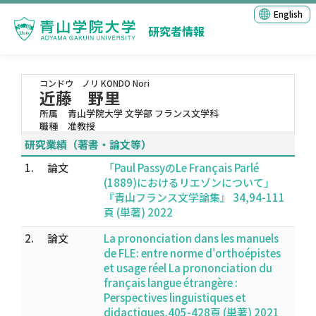
English
研究者情報
コンドウ ノリ
KONDO Nori
近藤 野里
所属
青山学院大学 文学部 フランス文学科
職種
准教授
研究業績（著書・論文等）
1.
論文
「Paul PassyのLe Français Parlé
(1889)におけるリエゾンについて」
『青山フランス文学論集』 34,94-111
頁 (単著) 2022
2.
論文
La prononciation dans les manuels
de FLE: entre norme d'orthoépistes
et usage réel La prononciation du
français langue étrangère :
Perspectives linguistiques et
didactiques,405-428頁 (単著) 2021