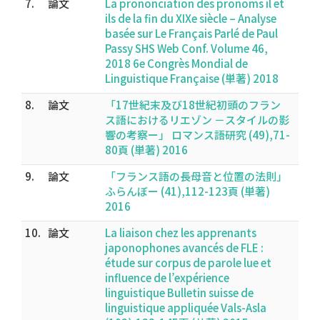
7.
論文
La prononciation des pronoms il et
ils de la fin du XIXe siècle – Analyse
basée sur Le Français Parlé de Paul
Passy SHS Web Conf. Volume 46,
2018 6e Congrès Mondial de
Linguistique Française (単著) 2018
8.
論文
「17世紀末及び18世紀初頭のフラン
ス語におけるリエゾン －スタイルの影
響の考察ー」 ロマンス語研究 (49),71-
80頁 (単著) 2016
9.
論文
「フランス語の長母音と位置の法則」
ふらんぼー (41),112-123頁 (単著)
2016
10.
論文
La liaison chez les apprenants
japonophones avancés de FLE :
étude sur corpus de parole lue et
influence de l’expérience
linguistique Bulletin suisse de
linguistique appliquée Vals-Asla