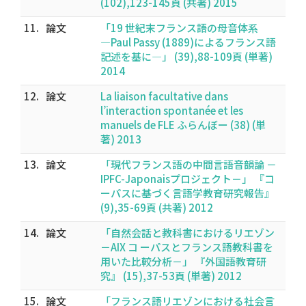
(102),123-145頁 (共著) 2015
11.
論文
「19 世紀末フランス語の母音体系
―Paul Passy (1889)によるフランス語
記述を基に―」 (39),88-109頁 (単著)
2014
12.
論文
La liaison facultative dans
l’interaction spontanée et les
manuels de FLE ふらんぼー (38) (単
著) 2013
13.
論文
「現代フランス語の中間言語音韻論 －
IPFC-Japonaisプロジェクト－」 『コ
ーパスに基づく言語学教育研究報告』
(9),35-69頁 (共著) 2012
14.
論文
「自然会話と教科書におけるリエゾン
－AIX コ ーパスとフランス語教科書を
用いた比較分析－」 『外国語教育研
究』 (15),37-53頁 (単著) 2012
15.
論文
「フランス語リエゾンにおける社会言