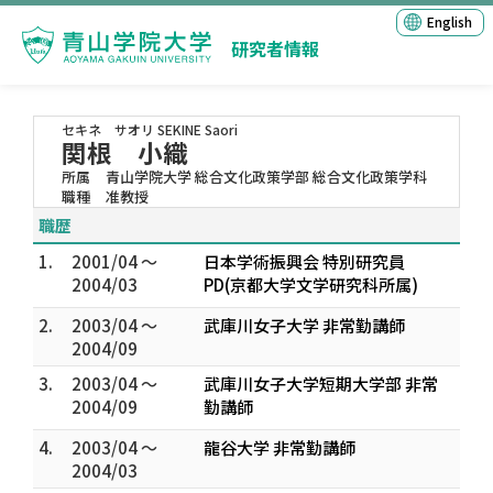
English
研究者情報
セキネ サオリ
SEKINE Saori
関根 小織
所属
青山学院大学 総合文化政策学部 総合文化政策学科
職種
准教授
職歴
1.
2001/04 ～
日本学術振興会 特別研究員
2004/03
PD(京都大学文学研究科所属)
2.
2003/04 ～
武庫川女子大学 非常勤講師
2004/09
3.
2003/04 ～
武庫川女子大学短期大学部 非常
2004/09
勤講師
4.
2003/04 ～
龍谷大学 非常勤講師
2004/03