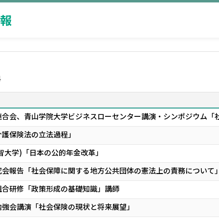
報
科
連合会、青山学院大学ビジネスローセンター講演・シンポジウム「
介護保険法の立法過程」
智大学)「日本の公的年金改革」
究会報告「社会保障に関する地方公共団体の憲法上の責務について
組合研修「政策形成の基礎知識」講師
勉強会講演「社会保険の現状と将来展望」