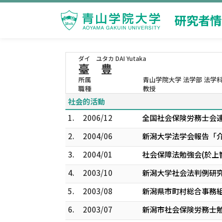
研究者情
ダイ ユタカ
DAI Yutaka
臺 豊
所属
青山学院大学 法学部 法学
職種
教授
社会的活動
1.
2006/12
全国社会保険労務士会
2.
2004/06
新潟大学法学会報告「
3.
2004/01
社会保障法勉強会(於上
4.
2003/10
新潟大学社会法判例研
5.
2003/08
新潟県市町村総合事務
6.
2003/07
新潟市社会保険労務士