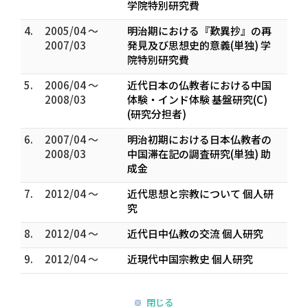
学院特別研究費
4.
2005/04 ～
明治期における『歎異抄』の再
2007/03
発見及び思想史的意義(単独) 学
院特別研究費
5.
2006/04 ～
近代日本の仏教者における中国
2008/03
体験・インド体験 基盤研究(C)
(研究分担者)
6.
2007/04 ～
明治初期における日本仏教者の
2008/03
中国滞在記の調査研究(単独) 助
成金
7.
2012/04 ～
近代思想と宗教について 個人研
究
8.
2012/04 ～
近代日中仏教の交流 個人研究
9.
2012/04 ～
近現代中国宗教史 個人研究
閉じる