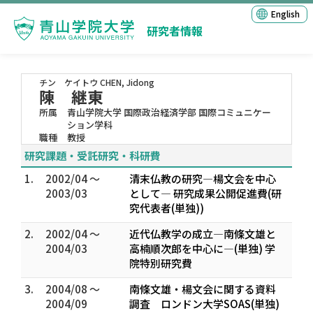
English
研究者情報
チン ケイトウ
CHEN, Jidong
陳 継東
所属
青山学院大学 国際政治経済学部 国際コミュニケー
ション学科
職種
教授
研究課題・受託研究・科研費
1.
2002/04 ～
清末仏教の研究―楊文会を中心
2003/03
として― 研究成果公開促進費(研
究代表者(単独))
2.
2002/04 ～
近代仏教学の成立―南條文雄と
2004/03
高楠順次郎を中心に―(単独) 学
院特別研究費
3.
2004/08 ～
南條文雄・楊文会に関する資料
2004/09
調査 ロンドン大学SOAS(単独)