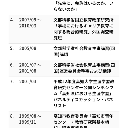
「先生に、免許はいるのか、い
らないのか」
4.
2007/09 ～
文部科学省国立教育政策研究所
2010/03
「学校におけるキャリア教育に
関する総合的研究」外国調査研
究班
5.
2005/08
文部科学省社会教育主事講習(四
国)講師
6.
2001/07 ～
文部科学省社会教育主事講習(四
2001/08
国)運営委員会幹事および講師
7.
2001/03
平成12年度高知大学生涯学習教
育研究センター公開シンポジウ
ム「高知県における生涯学習」
パネルディスカッション・パネ
リスト
8.
1999/08 ～
高知市教育委員会「高知市青年
1999/11
センター・教育研究所基本構
想」調査事業委員