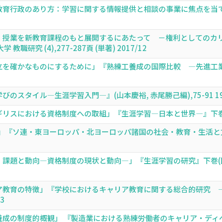
育行政のあり方：学習に関する情報提供と相談の事業に焦点を当てて」『
」授業を新教育課程のもと展開するにあたって －権利としてのカリ
職研究 (4),277-287頁 (単著) 2017/12
を確かなものにするために」『熟練工養成の国際比較 ―先進工業国に
スタイル―生涯学習入門―』(山本慶裕, 赤尾勝己編),75-91 199
スにおける資格制度への取組」『生涯学習―日本と世界―』下巻(川野辺敏監
)」『ソ連・東ヨーロッパ・北ヨーロッパ諸国の社会・教育・生活と
課題と動向―資格制度の現状と動向―」『生涯学習の研究』下巻(国立
ア教育の特徴」『学校におけるキャリア教育に関する総合的研究 ―
3
成の制度的概観」 『製造業における熟練労働者のキャリア・ディベ