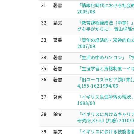
31.
著書
「情報化時代における社会教
2005/08
32.
論文
「教育課程編成法（中等）
グを手がかりに－ 青山学院大学 教
33.
著書
「青年の経済的・精神的自立
2007/09
34.
著書
「生活の中のパソコン」『学びの
35.
著書
「生涯学習と資格制度―イギリ
36.
著書
「旧ユーゴスラビア(第1節
4,155-162 1994/06
37.
著書
「イギリス生涯学習の現状、
1993/03
38.
論文
「イギリスにおけるキャリ
研究所,33-51 (共著) 2010/0
39.
論文
「イギリスにおける技能者養