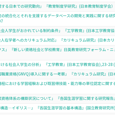
日本での研究動向」 『教育制度学研究』(日本教育制度学会） (4) (
の統合化とそれを支援するデータベースの開発と実践に関する研究(
07
学生がおかれている制約条件」 『工学教育』(日本工学教育協会),19-2
学者へのカリキュラム対応」 『カリキュラム研究』(日本カリキュラム学会) 
ス」 『新しい資格社会と学校教育』日英教育研究フォーラム・ニュー
社会人学生の分析」 『工学教育』(日本工学教育協会),23-28 (共著)
資格(GNVQ)導入に関する一考察」 『カリキュラム研究』(日本カリキュラム
程における学習経験および既習得技能・能力等の単位認定に関する
格体系の構築状況について」 『各国生涯学習に関する研究報告』(国立教育研
造―イギリス―」 『各国生涯学習の基本構造』(国立教育研究所),27-40