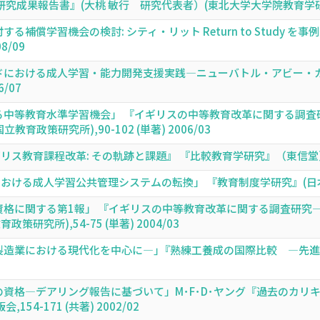
成果報告書』(大桃 敏行 研究代表者）(東北大学大学院教育学研究科),8
補償学習機会の検討: シティ・リット Return to Study 
08/09
ドにおける成人学習・能力開発支援実践―ニューバトル・アビー・カ
6/07
る中等教育水準学習機会」 『イギリスの中等教育改革に関する調査
育政策研究所),90-102 (単著) 2006/03
教育課程改革: その軌跡と課題』 『比較教育学研究』（東信堂） (35),1
ける成人学習公共管理システムの転換」 『教育制度学研究』(日本教育制度学会
格に関する第1報」 『イギリスの中等教育改革に関する調査研究
研究所),54-75 (単著) 2004/03
造業における現代化を中心に―｣『熟練工養成の国際比較 ―先進工業国
資格―デアリング報告に基づいて」M･F･D･ヤング『過去のカリ
54-171 (共著) 2002/02