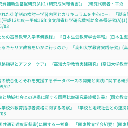
助金基盤研究(A)(1) 研究成果報告書)』（研究代表者・平沼 高）(明治大学
された徒弟制の検討―学習内容とカリキュラムを中心に―」 『製造
平成13年度―平成16年度文部省科学研究費補助金基盤研究(A)(1
5/03
高等教育入学準備課程」 『日本生涯教育学会年報』(日本生涯教育学会) (2
るキャリア教育をいかに行うのか」 『高知大学教育実践研究』(
指導とアフターケア」 『高知大学教育実践研究』(高知大学教育学部附
の統合化とそれを支援するデータベースの開発と実践に関する研究(
9/07
地域社会との連携に関する国際比較研究最終報告書』(国立教育研究所),4
る学校外教育指導者資格に関する考察」 『学校と地域社会との連携
/03
通到達度記録書)に関する一考察」 『関東教育学会紀要』(関東教育学会) (