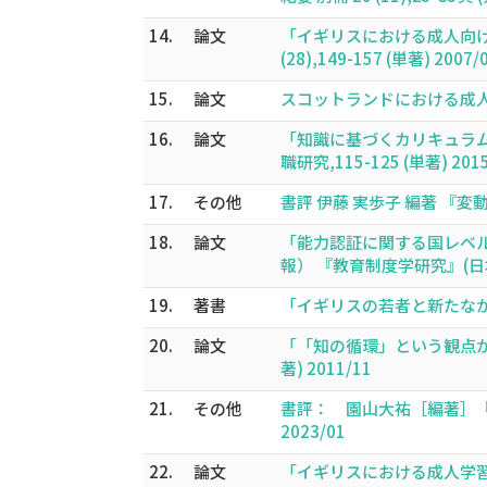
14.
論文
「イギリスにおける成人向け
(28),149-157 (単著) 2007/
15.
論文
スコットランドにおける成人向け
16.
論文
「知識に基づくカリキュラ
職研究,115-125 (単著) 2015
17.
その他
書評 伊藤 実歩子 編著 『変動
18.
論文
「能力認証に関する国レベル
報） 『教育制度学研究』(日本教育制
19.
著書
「イギリスの若者と新たなかたち
20.
論文
「「知の循環」という観点から
著) 2011/11
21.
その他
書評： 園山大祐［編著］『学
2023/01
22.
論文
「イギリスにおける成人学習