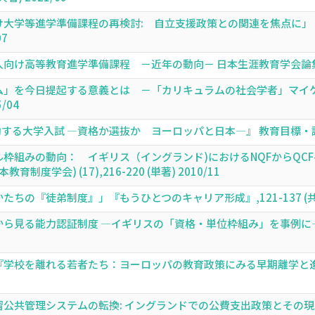
大学等進学準備課程の再検討: 自立支援政策との関連を焦点に」 
07
高等教育進学準備課程 －近年の動向－ 日本生涯教育学会論集 (36号),
ム」を今日提起する意義とは －「カリキュラムの社会学者」マイケ
/04
する大学入試 ―資格か選抜か ヨーロッパと日本―』 教育目標・評価学会紀要
枠組みの動向： イギリス（イングランド)におけるNQFからQC
度学会) (17),216-220 (単著) 2010/11
の『徒弟制度』」『もうひとつのキャリア形成』,121-137 (共著)
見る能力認証制度 ―イギリスの「資格・単位枠組み」を事例に―」 『日
校を離れる若者たち：ヨーロッパの教育政策にみる早期離学と進路保障』 
公共管理システムの転換: イングランドでの公費支出政策とその現