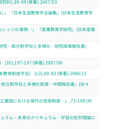
9-99 (単著) 2007/03
を事例に」 『日本生涯教育学会論集』(日本生涯教育学
レッジの事例―」 『産業教育学研究』(日本産業
研究―総合制学校と多様化―研究成果報告書』
97-197 (単著) 2007/06
） (13),80-83 (単著) 2006/11
―総合制学校と多様化政策―中間報告書』(佐々
における現代の徒弟制度―』,73-108 (共
キュラム・未来のカリキュラム―学習の批判理論に