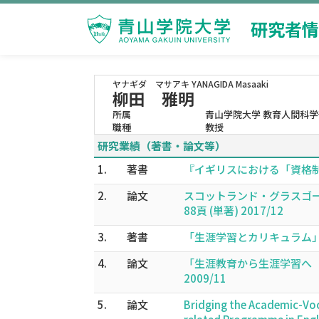
研究者情
ヤナギダ マサアキ
YANAGIDA Masaaki
柳田 雅明
所属
青山学院大学 教育人間科学
職種
教授
研究業績（著書・論文等）
1.
著書
『イギリスにおける「資格制度」の
2.
論文
スコットランド・グラスゴー
88頁 (単著) 2017/12
3.
著書
「生涯学習とカリキュラム」日
4.
論文
「生涯教育から生涯学習へ ヨ
2009/11
5.
論文
Bridging the Academic-Voca