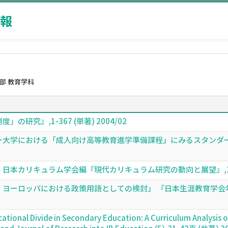
報
部 教育学科
研究』,1-367 (単著) 2004/02
大学における「成人向け高等教育進学準備課程」にみるスタンダードの意
本カリキュラム学会編『現代カリキュラム研究の動向と展望』,168-17
ーロッパにおける政策用語としての検討」 『日本生涯教育学会年報』(日本
tional Divide in Secondary Education: A Curriculum Analysis o