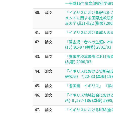
―平成16年度文部省科学研究費補
40.
論文
「イギリスにおける現代化
メントに関する国際比較研究(
治大学),ii11-ii22 (単著) 200
41.
論文
「イギリスにおける成人のための
42.
論文
「障害児・者への生涯にわた
(15),91-97 (共著) 2001/03
43.
論文
「養護学校高等部における進路
(共著) 2000/03
44.
論文
「イギリスにおける資格制度
研究所） 7,22-33 (単著) 199
45.
論文
「各国編 イギリス」 『学校と
46.
論文
「イギリス地域社会におけ
所) Ⅱ,177-186 (単著) 1998
47.
論文
「イギリスにおけるNRA(全国共