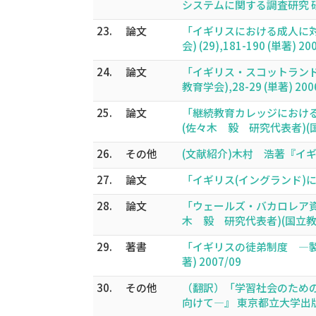
システムに関する調査研究 研究
23.
論文
「イギリスにおける成人に対する
会) (29),181-190 (単著) 20
24.
論文
「イギリス・スコットラン
教育学会),28-29 (単著) 200
25.
論文
「継続教育カレッジにおけ
(佐々木 毅 研究代表者)(国立教
26.
その他
(文献紹介)木村 浩著『イギリス
27.
論文
「イギリス(イングランド)にお
28.
論文
「ウェールズ・バカロレア資
木 毅 研究代表者)(国立教育政策
29.
著書
「イギリスの徒弟制度 ―製
著) 2007/09
30.
その他
（翻訳）「学習社会のための
向けて―』 東京都立大学出版会,1