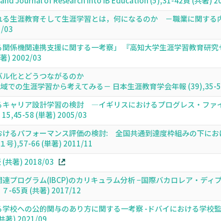
and Journal of Research into IB Education (5),31-42頁 (共著) 2
れる生涯教育そして生涯学習とは，何になるのか －職業に関する内
1/03
る関係機関連携支援に関する一考察」 『高知大学生涯学習教育研究
著) 2002/03
バル化とどうつながるのか
の生涯学習から考えてみる－ 日本生涯教育学会年報 (39),35-54頁 
るキャリア設計学習の検討 ―イギリスにおけるプログレス・ファイ
45-58 (単著) 2005/03
おけるパフォーマンス評価の検討: 全国共通到達度枠組みの下にお
57-66 (単著) 2011/11
著) 2018/03
プログラム(IBCP)のカリキュラム分析 −国際バカロレア・ディプ
65頁 (共著) 2017/12
学校への公的関与のあり方に関する一考察 -ドバイにおける学校監
共著) 2021/09