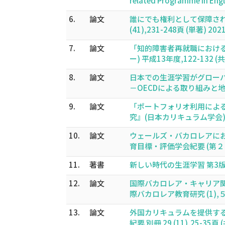
related Programme in Engl
6.
論文
誰にでも権利として保障さ
(41),231-248頁 (単著) 202
7.
論文
「知的障害者再就職におけ
ー) 平成13年度,122-132 (共
8.
論文
日本での生涯学習がグロー
－OECDによる取り組みと地域で
9.
論文
「ポートフォリオ利用によ
究』(日本カリキュラム学会) 15,
10.
論文
ウェールズ・バカロレアに
育目標・評価学会紀要 (第２１号),
11.
著書
新しい時代の生涯学習 第3版 (共
12.
論文
国際バカロレア・キャリア関連
際バカロレア教育研究 (1),５７-
13.
論文
外国カリキュラムを提供する
紀要 別冊 29 (11),25-35頁 (