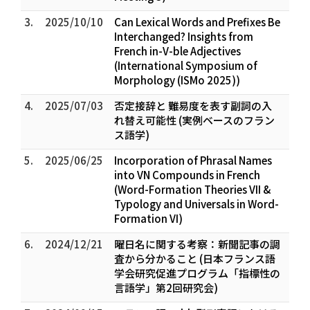
3.
2025/10/10
Can Lexical Words and Prefixes Be
Interchanged? Insights from
French in-V-ble Adjectives
(International Symposium of
Morphology (ISMo 2025))
4.
2025/07/03
否定接辞と 難易度を表す副詞の入
れ替え可能性 (実例ベースのフラン
ス語学)
5.
2025/06/25
Incorporation of Phrasal Names
into VN Compounds in French
(Word-Formation Theories VII &
Typology and Universals in Word-
Formation VI)
6.
2024/12/21
曜日名に関する考察：新聞記事の調
査から分かること (日本フランス語
学会研究促進プログラム「指標性の
言語学」第2回研究会)