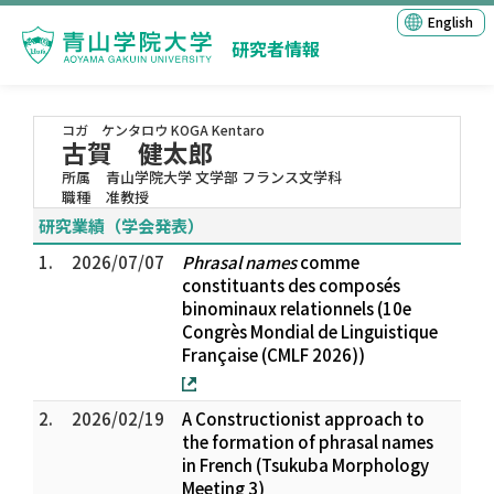
English
研究者情報
コガ ケンタロウ
KOGA Kentaro
古賀 健太郎
所属
青山学院大学 文学部 フランス文学科
職種
准教授
研究業績（学会発表）
1.
2026/07/07
Phrasal names
comme
constituants des composés
binominaux relationnels (10e
Congrès Mondial de Linguistique
Française (CMLF 2026))
2.
2026/02/19
A Constructionist approach to
the formation of phrasal names
in French (Tsukuba Morphology
Meeting 3)